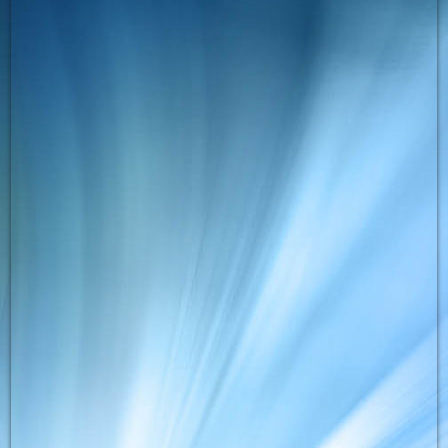
phoca_thumb_l_bild_03