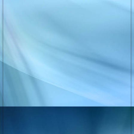
phoca_thumb_l_bild_01
phoca_thumb_l_bild_02