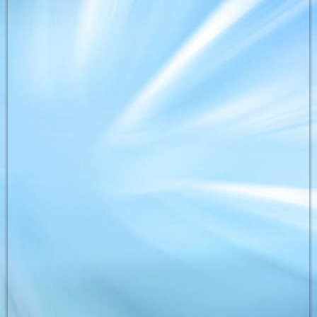
phoca_thumb_l_bild_04