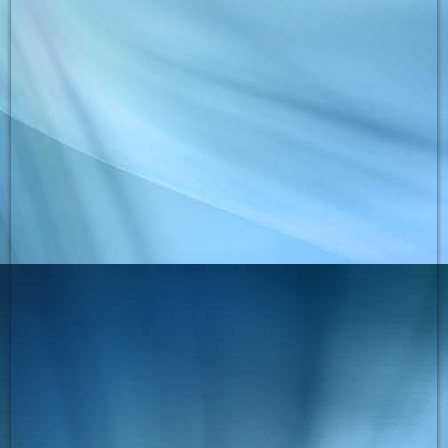
phoca_thumb_l_bild_05
phoca_thumb_l_bild_07